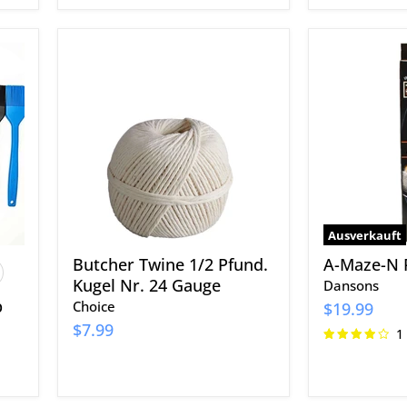
Butcher
A-
Twine
Maze-
1/2
N
Pfund.
Rauchrohr
Kugel
6"
Nr.
24
Gauge
Ausverkauft
Butcher Twine 1/2 Pfund.
A-Maze-N 
rbfelder
Kugel Nr. 24 Gauge
Dansons
schalten
p
Choice
$19.99
$7.99
1