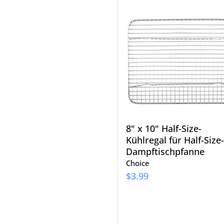
8"
x
10"
Half-
Size-
Kühlregal
für
Half-
Size-
Dampftischpfanne
8" x 10" Half-Size-
Kühlregal für Half-Size-
Dampftischpfanne
Choice
$3.99