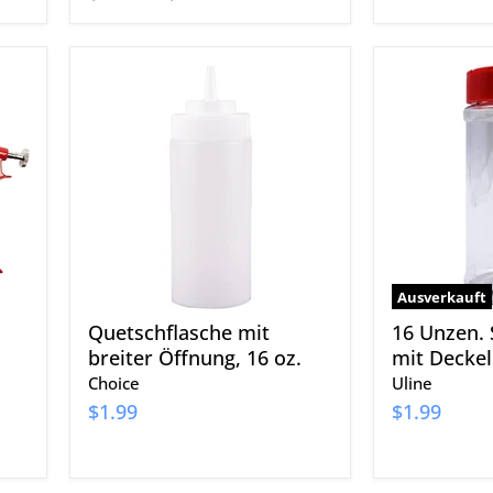
Quetschflasche
16
mit
Unzen.
breiter
Shaker-
Öffnung,
Flasche
16
mit
oz.
Deckel
Ausverkauft
Quetschflasche mit
16 Unzen. 
breiter Öffnung, 16 oz.
mit Deckel
Choice
Uline
$1.99
$1.99