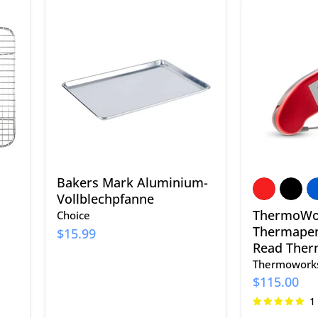
Bakers
ThermoWo
Mark
Thermape
Aluminium-
ONE
Vollblechpfanne
Instant-
Read
Thermome
Bakers Mark Aluminium-
Vollblechpfanne
ThermoWo
Choice
Thermapen
$15.99
Read The
Thermowork
$115.00
1