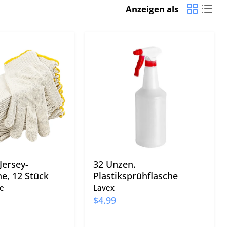
Anzeigen als
32
Unzen.
e,
Plastiksprühflasche
ersey-
32 Unzen.
e, 12 Stück
Plastiksprühflasche
e
Lavex
$4.99