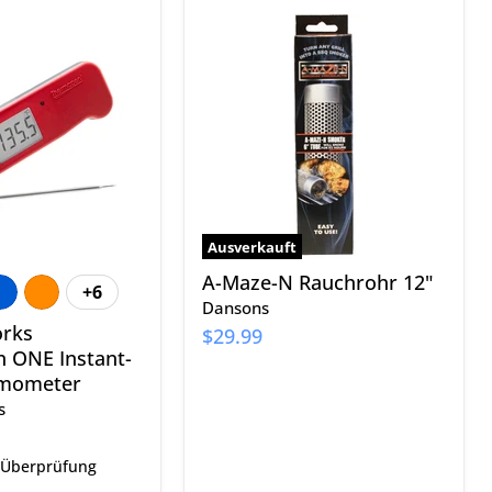
rks
A-
n
Maze-
N
Rauchrohr
12"
ter
Ausverkauft
A-Maze-N Rauchrohr 12"
+6
Farbfelder
Dansons
umschalten
rks
$29.99
 ONE Instant-
rmometer
s
 Überprüfung