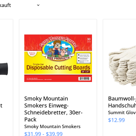
Smoky
Baumwoll-
Mountain
Jersey-
Smokers
Handschuh
Einweg-
12
Schneidebretter,
Stück
30er-
Pack
Smoky Mountain
Baumwoll-J
t
Smokers Einweg-
Handschuh
Schneidebretter, 30er-
Summit Glov
Pack
$12.99
Smoky Mountain Smokers
$31.99
-
$39.99