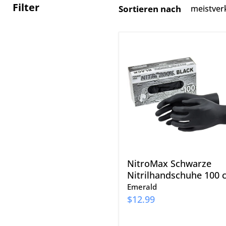
Filter
Sortieren nach
NitroMax
Schwarze
Nitrilhandschuhe
100
ct
NitroMax Schwarze
Nitrilhandschuhe 100 c
Emerald
$12.99