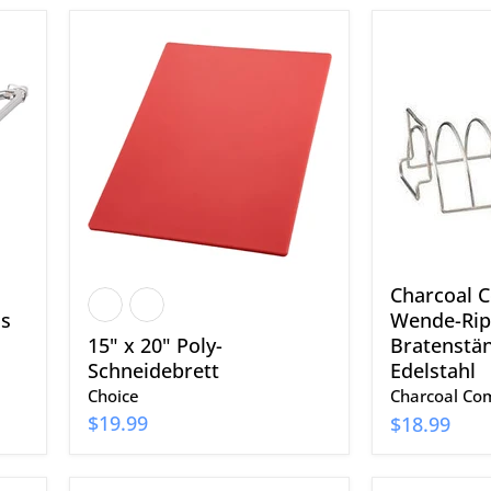
15"
Charcoal
x
Companio
20"
Wende-
Poly-
Rippen-
Schneidebrett
und
Bratenstä
aus
Edelstahl
Charcoal 
us
Wende-Rip
15" x 20" Poly-
Bratenstä
Schneidebrett
Edelstahl
Choice
Charcoal Co
$19.99
$18.99