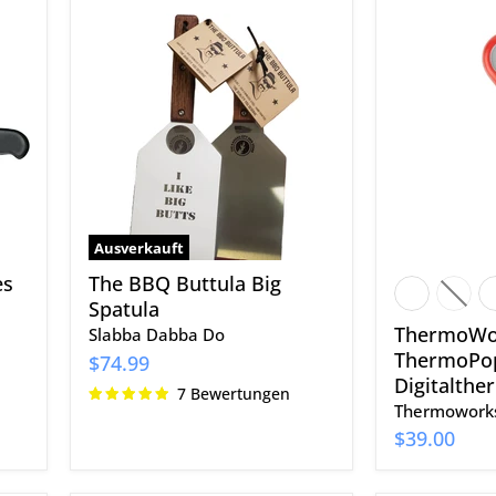
The
ThermoWo
BBQ
ThermoPo
Buttula
2
Big
Digitalth
Spatula
Ausverkauft
es
The BBQ Buttula Big
Spatula
ThermoWo
Slabba Dabba Do
ThermoPo
$74.99
Digitalth
7 Bewertungen
Thermowork
$39.00