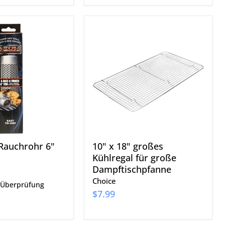
10"
x
18"
großes
Kühlregal
für
große
Dampftischpfanne
Rauchrohr 6"
10" x 18" großes
Kühlregal für große
Dampftischpfanne
Choice
 Überprüfung
$7.99