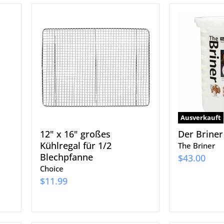
12"
Der
x
Briner
16"
22qt
großes
Kühlregal
für
1/2
Blechpfanne
Ausverkauft
12" x 16" großes
Der Briner
Kühlregal für 1/2
The Briner
Blechpfanne
$43.00
Choice
$11.99