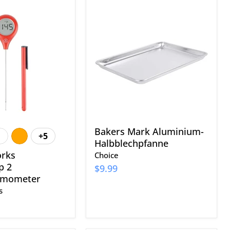
rks
Bakers
p
Mark
Aluminium-
ermometer
Halbblechpfanne
Bakers Mark Aluminium-
+5
Farbfelder
Halbblechpfanne
umschalten
rks
Choice
p 2
$9.99
ermometer
s