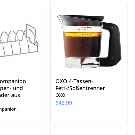
OXO
n
4-
Tassen-
Fett-/Soßentrenner
nder
Companion
OXO 4-Tassen-
pen- und
Fett-/Soßentrenner
nder aus
OXO
$45.99
mpanion