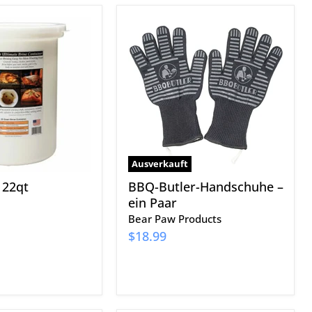
BBQ-
Butler-
Handschuhe
–
ein
Paar
Ausverkauft
 22qt
BBQ-Butler-Handschuhe –
ein Paar
Bear Paw Products
$18.99