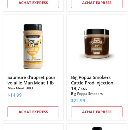
ACHAT EXPRESS
ACHAT EXPRESS
Saumure
Big
d'apprêt
Poppa
pour
Smokers
volaille
Cattle
Man
Prod
Meat
Injection
1
19,7
lb
oz.
Saumure d'apprêt pour
Big Poppa Smokers
volaille Man Meat 1 lb
Cattle Prod Injection
19,7 oz.
Man Meat BBQ
Big Poppa Smokers
$14.99
$22.99
ACHAT EXPRESS
ACHAT EXPRESS
Boucherie
Sweetwater