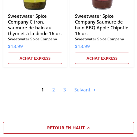
à
oz.
la
dinde
Sweetwater Spice
Sweetwater Spice
16
Company Citron,
Company Saumure de
oz.
saumure de bain au
bain BBQ Apple Chipotle
thym et à la dinde 16 oz.
16 oz.
Sweetwater Spice Company
Sweetwater Spice Company
$13.99
$13.99
ACHAT EXPRESS
ACHAT EXPRESS
1
2
3
Suivant
RETOUR EN HAUT