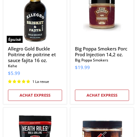
Poitrine
Porc
de
Prod
poitrine
Injection
et
14,2
sauce
oz.
fajita
16
oz.
Épuisé
Allegro Gold Buckle
Big Poppa Smokers Porc
Poitrine de poitrine et
Prod Injection 14,2 oz.
sauce fajita 16 oz.
Big Poppa Smokers
Kehe
$19.99
$5.99
1 La revue
ACHAT EXPRESS
ACHAT EXPRESS
Bain
Boucher
au
BBQ
beurre
Prime
Heath
Dust
Riles
1