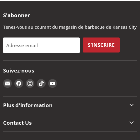
S'abonner
Tenez-vous au courant du magasin de barbecue de Kansas City
S'INSCRIRE
Adresse email
Suivez-nous
Email
Trouvez-
Trouvez-
Trouvez-
Trouvez-
The
nous
nous
nous
nous
Kansas
sur
sur
sur
sur
City
Facebook
Instagram
TikTok
YouTube
Plus d'information
BBQ
Store
Contact Us