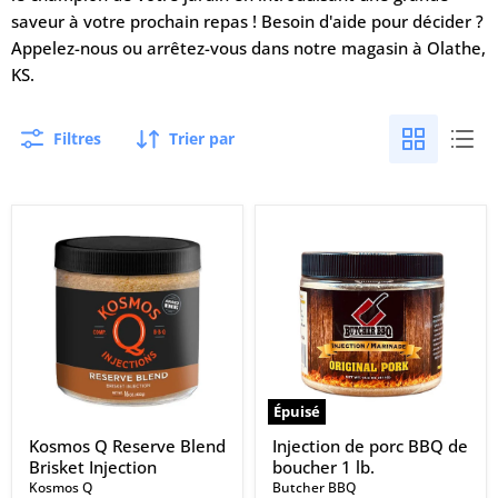
saveur à votre prochain repas ! Besoin d'aide pour décider ?
Appelez-nous ou arrêtez-vous dans notre magasin à Olathe,
KS.
Filtres
Trier par
Kosmos
Injection
Q
de
Reserve
porc
Blend
BBQ
Brisket
de
Injection
boucher
1
lb.
Épuisé
Kosmos Q Reserve Blend
Injection de porc BBQ de
Brisket Injection
boucher 1 lb.
Kosmos Q
Butcher BBQ