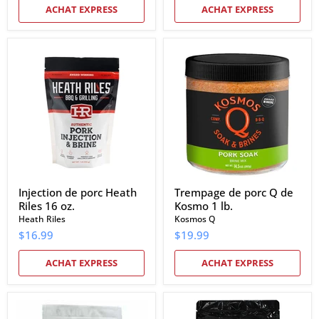
ACHAT EXPRESS
ACHAT EXPRESS
Injection
Trempage
de
de
porc
porc
Heath
Q
Riles
de
16
Kosmo
oz.
1
lb.
Injection de porc Heath
Trempage de porc Q de
Riles 16 oz.
Kosmo 1 lb.
Heath Riles
Kosmos Q
$16.99
$19.99
ACHAT EXPRESS
ACHAT EXPRESS
Cattleman's
Injection
Grill
de