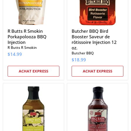
Injection
rôtissoire
Injection
12
oz.
R Butts R Smokin
Butcher BBQ Bird
Porkapolooza BBQ
Booster Saveur de
Injection
rôtissoire Injection 12
oz.
R Butts R Smokin
Butcher BBQ
$14.99
$18.99
ACHAT EXPRESS
ACHAT EXPRESS
Sweetwater
Sweetwater
Spice
Spice
Company
Company
Citron,
Saumure
saumure
de
de
bain
bain
BBQ
au
Apple
thym
Chipotle
et
16