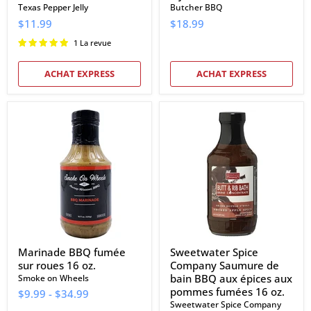
Texas Pepper Jelly
Butcher BBQ
$11.99
$18.99
1 La revue
ACHAT EXPRESS
ACHAT EXPRESS
Marinade
Sweetwater
BBQ
Spice
fumée
Company
sur
Saumure
roues
de
16
bain
oz.
BBQ
aux
épices
aux
pommes
fumées
16
Marinade BBQ fumée
Sweetwater Spice
oz.
sur roues 16 oz.
Company Saumure de
bain BBQ aux épices aux
Smoke on Wheels
pommes fumées 16 oz.
$9.99
-
$34.99
Sweetwater Spice Company