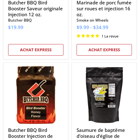
Butcher BBQ Bird
Marinade de porc fumée
Booster Saveur originale
sur roues et injection 16
Injection 12 oz.
oz.
Butcher BBQ
Smoke on Wheels
$19.99
$9.99
-
$34.99
1 La revue
ACHAT EXPRESS
ACHAT EXPRESS
Butcher
Saumure
BBQ
de
Bird
baptême
Booster
d'oiseau
Injection
d'église
de
de
saveur
viande
de
20
miel
oz.
12
oz.
Butcher BBQ Bird
Saumure de baptême
Booster Injection de
d'oiseau d'église de