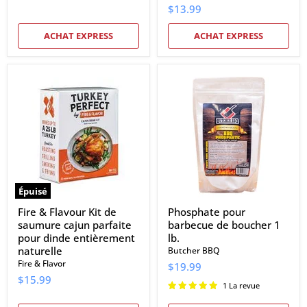
$13.99
ACHAT EXPRESS
ACHAT EXPRESS
Fire
Phosphate
&
pour
Flavour
barbecue
Kit
de
de
boucher
saumure
1
cajun
lb.
parfaite
pour
dinde
entièrement
Épuisé
naturelle
Fire & Flavour Kit de
Phosphate pour
saumure cajun parfaite
barbecue de boucher 1
pour dinde entièrement
lb.
naturelle
Butcher BBQ
Fire & Flavor
$19.99
$15.99
1 La revue