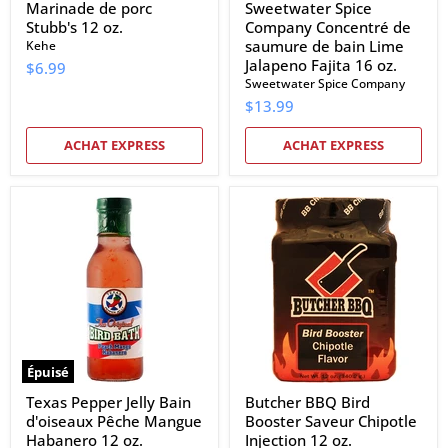
oz.
Marinade de porc
Sweetwater Spice
Stubb's 12 oz.
Company Concentré de
saumure de bain Lime
Kehe
Jalapeno Fajita 16 oz.
$6.99
Sweetwater Spice Company
$13.99
ACHAT EXPRESS
ACHAT EXPRESS
Texas
Butcher
Pepper
BBQ
Jelly
Bird
Bain
Booster
d'oiseaux
Saveur
Pêche
Chipotle
Mangue
Injection
Habanero
12
12
oz.
oz.
Épuisé
Texas Pepper Jelly Bain
Butcher BBQ Bird
d'oiseaux Pêche Mangue
Booster Saveur Chipotle
Habanero 12 oz.
Injection 12 oz.