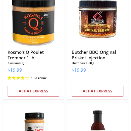
Poulet
Original
Tremper
Brisket
1
Injection
lb.
Kosmo's Q Poulet
Butcher BBQ Original
Tremper 1 lb.
Brisket Injection
Kosmos Q
Butcher BBQ
$19.99
$19.99
1 La revue
ACHAT EXPRESS
ACHAT EXPRESS
Sweet
Kosmos
Brine
Q
O'
Brisket
Mine
Mop
Champion