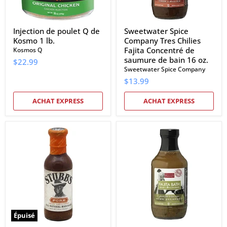
de
bain
16
oz.
Injection de poulet Q de
Sweetwater Spice
Kosmo 1 lb.
Company Tres Chilies
Fajita Concentré de
Kosmos Q
saumure de bain 16 oz.
$22.99
Sweetwater Spice Company
$13.99
ACHAT EXPRESS
ACHAT EXPRESS
Marinade
Sweetwater
de
Spice
porc
Company
Stubb's
Concentré
12
de
oz.
saumure
de
bain
Lime
Jalapeno
Fajita
Épuisé
16