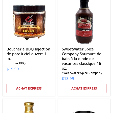
BBQ
Spice
Injection
Company
de
Saumure
porc
de
à
bain
ciel
à
ouvert
la
1
dinde
lb.
de
vacances
classique
16
Boucherie BBQ Injection
Sweetwater Spice
oz.
de porc à ciel ouvert 1
Company Saumure de
lb.
bain à la dinde de
vacances classique 16
Butcher BBQ
oz.
$19.99
Sweetwater Spice Company
$13.99
ACHAT EXPRESS
ACHAT EXPRESS
Allegro
Big
Gold
Poppa
Buckle
Smokers