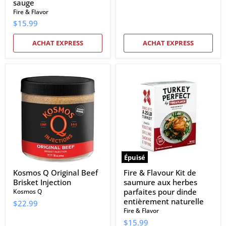
sauge
Fire & Flavor
$15.99
ACHAT EXPRESS
ACHAT EXPRESS
Kosmos
Fire
Q
&
Original
Flavour
Beef
Kit
Brisket
de
Injection
saumure
aux
herbes
parfaites
pour
dinde
Épuisé
entièrement
naturelle
Kosmos Q Original Beef
Fire & Flavour Kit de
Brisket Injection
saumure aux herbes
parfaites pour dinde
Kosmos Q
entièrement naturelle
$22.99
Fire & Flavor
$15.99