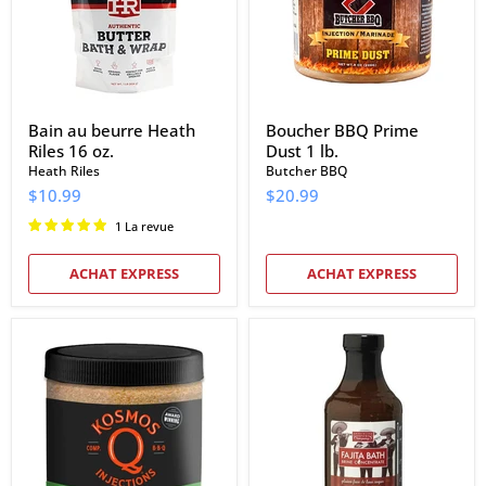
16
lb.
oz.
Bain au beurre Heath
Boucher BBQ Prime
Riles 16 oz.
Dust 1 lb.
Heath Riles
Butcher BBQ
$10.99
$20.99
1 La revue
ACHAT EXPRESS
ACHAT EXPRESS
Injection
Sweetwater
de
Spice
poulet
Company
Q
Tres
de
Chilies
Kosmo
Fajita
1
Concentré
lb.
de
saumure