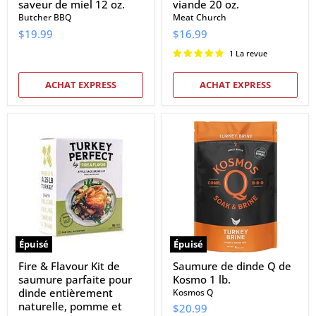
saveur de miel 12 oz.
viande 20 oz.
Butcher BBQ
Meat Church
$19.99
$16.99
1 La revue
ACHAT EXPRESS
ACHAT EXPRESS
Fire
Saumure
&
de
Flavour
dinde
Kit
Q
de
de
saumure
Kosmo
parfaite
1
pour
lb.
dinde
entièrement
naturelle,
Épuisé
Épuisé
pomme
et
Fire & Flavour Kit de
Saumure de dinde Q de
sauge
saumure parfaite pour
Kosmo 1 lb.
dinde entièrement
Kosmos Q
naturelle, pomme et
$20.99