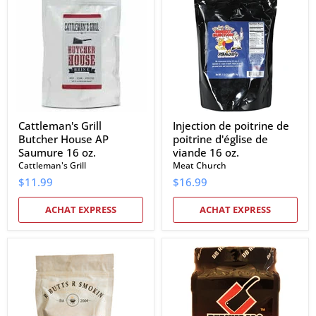
Butcher
poitrine
House
de
AP
poitrine
Saumure
d'église
16
de
oz.
viande
16
oz.
Cattleman's Grill
Injection de poitrine de
Butcher House AP
poitrine d'église de
Saumure 16 oz.
viande 16 oz.
Cattleman's Grill
Meat Church
$11.99
$16.99
ACHAT EXPRESS
ACHAT EXPRESS
R
Butcher
Butts
BBQ
R
Bird
Smokin
Booster
Porkapolooza
Saveur
BBQ
de