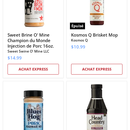
du
Monde
Injection
de
Porc
16oz.
Épuisé
Sweet Brine O' Mine
Kosmos Q Brisket Mop
Champion du Monde
Kosmos Q
Injection de Porc 16oz.
$10.99
Sweet Swine O' Mine LLC
$14.99
ACHAT EXPRESS
ACHAT EXPRESS
Mélange
Marinade
de
premium
marinade
tout
de
usage
porc
Head
Blues
Country
Hog
20
13
oz.
oz.