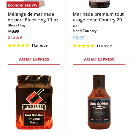
Économisez
7
%
Mélange de marinade
Marinade premium tout
de porc Blues Hog 13 oz.
usage Head Country 20
oz.
Blues Hog
Prix
Head Country
$13.99
d'origine
Prix
$12.99
$6.99
actuel
1 La revue
1 La revue
ACHAT EXPRESS
ACHAT EXPRESS
Butcher
Marinade
BBQ
de
Bird
porc
Booster
fumée
Saveur
sur
originale
roues
Injection
et
12
injection
oz.
16
oz.