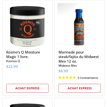
Kosmo's
Marinade
Q
pour
Moisture
steak/fajita
Magic
du
1
Midwest
livre.
Mex
12
oz.
Kosmo's Q Moisture
Marinade pour
Magic 1 livre.
steak/fajita du Midwest
Mex 12 oz.
Kosmos Q
Midwest Mex
$22.99
$6.99
5 Commentaires
ACHAT EXPRESS
ACHAT EXPRESS
Kosmo's
Butcher
Q
BBQ