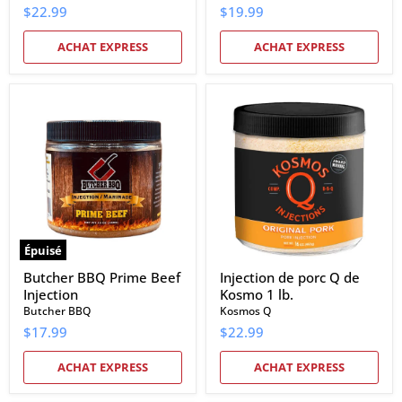
$22.99
$19.99
ACHAT EXPRESS
ACHAT EXPRESS
Butcher
Injection
BBQ
de
Prime
porc
Beef
Q
Injection
de
Kosmo
1
lb.
Épuisé
Butcher BBQ Prime Beef
Injection de porc Q de
Injection
Kosmo 1 lb.
Butcher BBQ
Kosmos Q
$17.99
$22.99
ACHAT EXPRESS
ACHAT EXPRESS