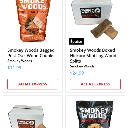
Bagged
Boxed
Post
Hickory
Oak
Mini
Wood
Log
Chunks
Wood
Splits
Épuisé
Smokey Woods Bagged
Smokey Woods Boxed
Post Oak Wood Chunks
Hickory Mini Log Wood
Splits
Smokey Woods
Smokey Woods
$11.99
$24.99
ACHAT EXPRESS
ACHAT EXPRESS
Smokey
Smokey
Woods
Woods
Boxed
Bagged
Cherry
Hickory
Mini
Wood
Log
Chips