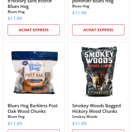
d'hickory sans écorce
pommier Blues Hog
Blues Hog
Blues Hog
Blues Hog
$11.99
$11.99
ACHAT EXPRESS
ACHAT EXPRESS
Blues
Smokey
Hog
Woods
Barkless
Bagged
Post
Hickory
Oak
Wood
Wood
Chunks
Chunks
Blues Hog Barkless Post
Smokey Woods Bagged
Oak Wood Chunks
Hickory Wood Chunks
Blues Hog
Smokey Woods
$11.99
$11.99