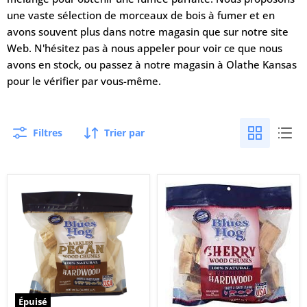
une vaste sélection de morceaux de bois à fumer et en
avons souvent plus dans notre magasin que sur notre site
Web. N'hésitez pas à nous appeler pour voir ce que nous
avons en stock, ou passez à notre magasin à Olathe Kansas
pour le vérifier par vous-même.
Filtres
Trier par
Morceaux
Morceaux
de
de
bois
bois
de
de
noix
cerisier
de
Blues
pécan
Hog
sans
écorce
Blues
Hog
Épuisé