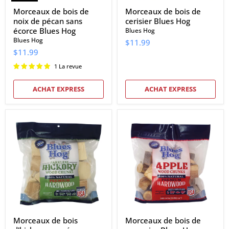
Morceaux de bois de
Morceaux de bois de
noix de pécan sans
cerisier Blues Hog
écorce Blues Hog
Blues Hog
Blues Hog
$11.99
$11.99
1 La revue
ACHAT EXPRESS
ACHAT EXPRESS
Morceaux
Morceaux
de
de
bois
bois
d'hickory
de
sans
pommier
écorce
Blues
Blues
Hog
Hog
Morceaux de bois
Morceaux de bois de