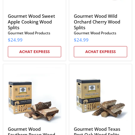
Gourmet Wood Sweet
Gourmet Wood Wild
Apple Cooking Wood
Orchard Cherry Wood
Splits
Splits
Gourmet Wood Products
Gourmet Wood Products
$24.99
$24.99
ACHAT EXPRESS
ACHAT EXPRESS
Gourmet
Gourmet
Wood
Wood
Southern
Texas
Pecan
Post
Wood
Oak
Splits
Wood
Splits
Gourmet Wood
Gourmet Wood Texas
Southern Pecan Wood
Post Oak Wood Splits