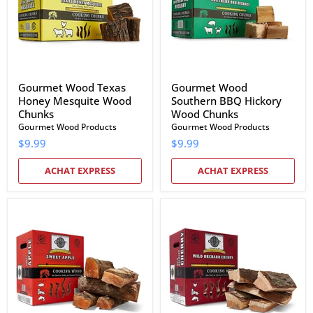
Wood
Wood
Chunks
Chunks
Gourmet Wood Texas
Gourmet Wood
Honey Mesquite Wood
Southern BBQ Hickory
Chunks
Wood Chunks
Gourmet Wood Products
Gourmet Wood Products
$9.99
$9.99
ACHAT EXPRESS
ACHAT EXPRESS
Gourmet
Gourmet
Wood
Wood
Sweet
Wild
Apple
Orchard
Cooking
Cherry
Wood
Wood
Splits
Splits