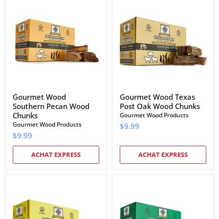
Wood
Wood
Southern
Texas
Pecan
Post
Wood
Oak
Chunks
Wood
Chunks
Gourmet Wood
Gourmet Wood Texas
Southern Pecan Wood
Post Oak Wood Chunks
Chunks
Gourmet Wood Products
Gourmet Wood Products
$9.99
$9.99
ACHAT EXPRESS
ACHAT EXPRESS
Gourmet
Gourmet
Wood
Wood
Texas
Southern
Honey
BBQ
Mesquite
Hickory