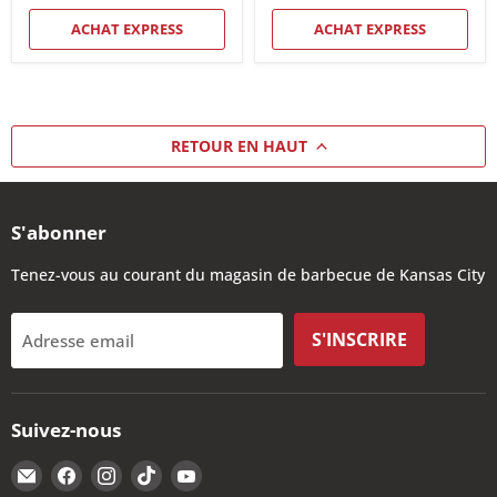
ACHAT EXPRESS
ACHAT EXPRESS
RETOUR EN HAUT
S'abonner
Tenez-vous au courant du magasin de barbecue de Kansas City
S'INSCRIRE
Adresse email
Suivez-nous
Email
Trouvez-
Trouvez-
Trouvez-
Trouvez-
The
nous
nous
nous
nous