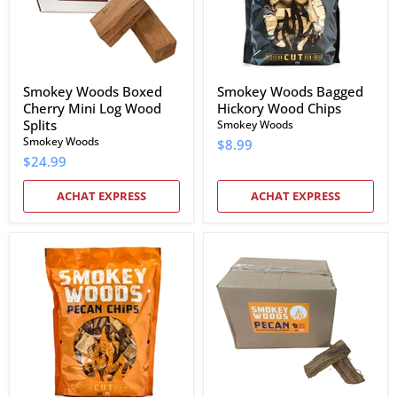
Wood
Splits
Smokey Woods Boxed
Smokey Woods Bagged
Cherry Mini Log Wood
Hickory Wood Chips
Splits
Smokey Woods
Smokey Woods
$8.99
$24.99
ACHAT EXPRESS
ACHAT EXPRESS
Smokey
Smokey
Woods
Woods
Bagged
Boxed
Pecan
Pecan
Wood
Mini
Chips
Log
Wood
Splits