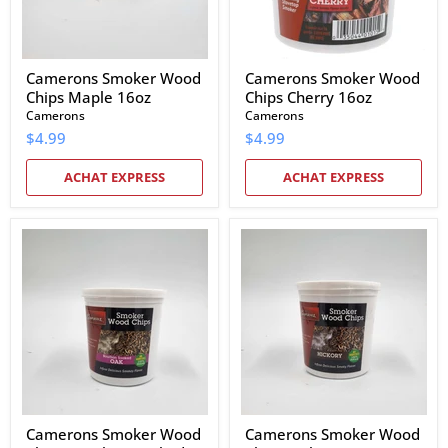
Camerons Smoker Wood
Camerons Smoker Wood
Chips Maple 16oz
Chips Cherry 16oz
Camerons
Camerons
$4.99
$4.99
ACHAT EXPRESS
ACHAT EXPRESS
Camerons
Camerons
Smoker
Smoker
Wood
Wood
Chips
Chips
Bourbon
Hickory
Soaked
16oz
Oak
16oz
Camerons Smoker Wood
Camerons Smoker Wood