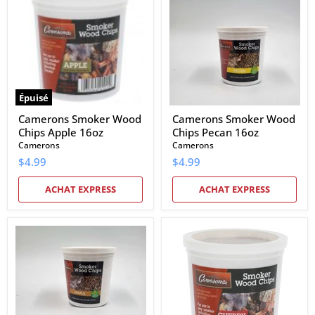
Wood
Wood
Chips
Chips
Apple
Pecan
16oz
16oz
Épuisé
Camerons Smoker Wood
Camerons Smoker Wood
Chips Apple 16oz
Chips Pecan 16oz
Camerons
Camerons
$4.99
$4.99
ACHAT EXPRESS
ACHAT EXPRESS
Camerons
Camerons
Smoker
Smoker
Wood
Wood
Chips
Chips
Maple
Cherry
16oz
16oz