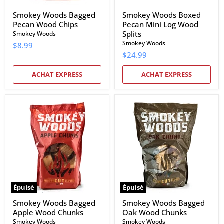
Smokey Woods Bagged
Smokey Woods Boxed
Pecan Wood Chips
Pecan Mini Log Wood
Splits
Smokey Woods
Smokey Woods
$8.99
$24.99
ACHAT EXPRESS
ACHAT EXPRESS
Smokey
Smokey
Woods
Woods
Bagged
Bagged
Apple
Oak
Wood
Wood
Chunks
Chunks
Épuisé
Épuisé
Smokey Woods Bagged
Smokey Woods Bagged
Apple Wood Chunks
Oak Wood Chunks
Smokey Woods
Smokey Woods