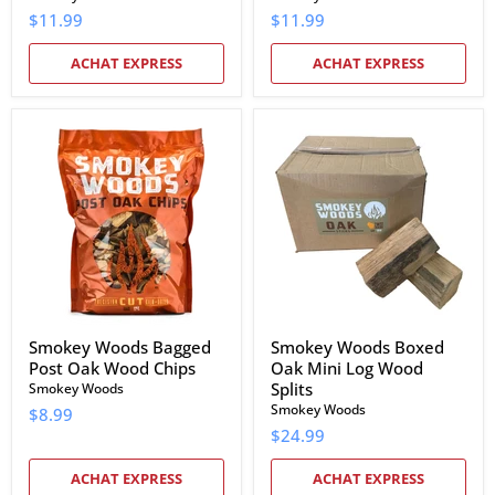
$11.99
$11.99
ACHAT EXPRESS
ACHAT EXPRESS
Smokey
Smokey
Woods
Woods
Bagged
Boxed
Post
Oak
Oak
Mini
Wood
Log
Chips
Wood
Splits
Smokey Woods Bagged
Smokey Woods Boxed
Post Oak Wood Chips
Oak Mini Log Wood
Splits
Smokey Woods
Smokey Woods
$8.99
$24.99
ACHAT EXPRESS
ACHAT EXPRESS