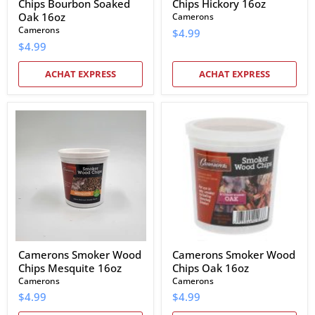
Chips Bourbon Soaked
Chips Hickory 16oz
Oak 16oz
Camerons
Camerons
$4.99
$4.99
ACHAT EXPRESS
ACHAT EXPRESS
Camerons
Camerons
Smoker
Smoker
Wood
Wood
Chips
Chips
Mesquite
Oak
16oz
16oz
Camerons Smoker Wood
Camerons Smoker Wood
Chips Mesquite 16oz
Chips Oak 16oz
Camerons
Camerons
$4.99
$4.99