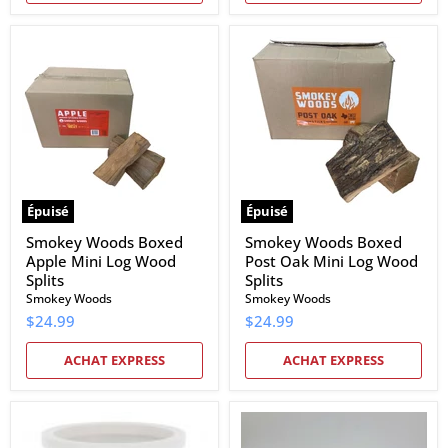
Smokey
Smokey
Woods
Woods
Boxed
Boxed
Apple
Post
Mini
Oak
Log
Mini
Wood
Log
Splits
Wood
Splits
Épuisé
Épuisé
Smokey Woods Boxed
Smokey Woods Boxed
Apple Mini Log Wood
Post Oak Mini Log Wood
Splits
Splits
Smokey Woods
Smokey Woods
$24.99
$24.99
ACHAT EXPRESS
ACHAT EXPRESS
Camerons
Camerons
Smoker
Smoker