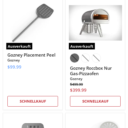
Placement
Roccbox
Peel
Nur
Gas-
Pizzaofen
Ausverkauft
Ausverkauft
Gozney Placement Peel
Gozney
$99.99
Gozney Roccbox Nur
Gas-Pizzaofen
Gozney
Ursprünglicher
$499.99
Preis
Aktueller
$399.99
Preis
SCHNELLKAUF
SCHNELLKAUF
Gozney
Gozney
Roccbox
Roccbox
Placement
Wendeschäler