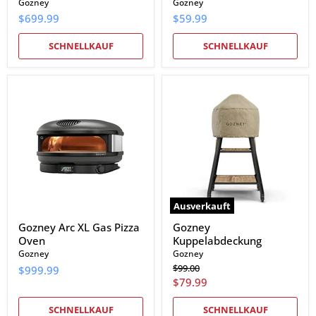
Gozney
Gozney
$699.99
$59.99
SCHNELLKAUF
SCHNELLKAUF
Gozney
Gozney
Arc
Kuppelabdeckung
XL
Gas
Pizza
Oven
Ausverkauft
Gozney Arc XL Gas Pizza
Gozney
Oven
Kuppelabdeckung
Gozney
Gozney
Ursprünglicher
$99.00
$999.99
Preis
Aktueller
$79.99
Preis
SCHNELLKAUF
SCHNELLKAUF