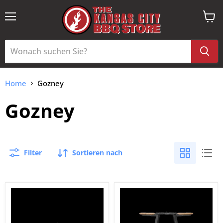
Menü
Ware
anzei
Home
Gozney
Gozney
Filter
Sortieren nach
Gozney
Gozney
Arc
Arc
+
+
Arc
Arc