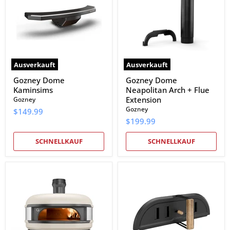
Arch
+
Flue
Extension
Ausverkauft
Ausverkauft
Gozney Dome
Gozney Dome
Kaminsims
Neapolitan Arch + Flue
Extension
Gozney
Gozney
$149.99
$199.99
SCHNELLKAUF
SCHNELLKAUF
Gozney
Gozney
Dome
Dome
Dual-
Seilversiegelte
Fuel-
Tür
Pizzaofen