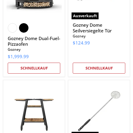
Ausverkauft
Gozney Dome
Seilversiegelte Tür
Gozney
Gozney Dome Dual-Fuel-
$124.99
Pizzaofen
Gozney
$1,999.99
SCHNELLKAUF
SCHNELLKAUF
Gozney
Gozney
Dome
Dome
Stand
Wendeschäler