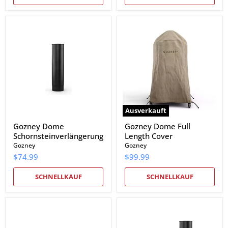
Gozney
Gozney
Dome
Dome
Schornsteinverlängerung
Full
Length
Cover
Ausverkauft
Gozney Dome
Gozney Dome Full
Schornsteinverlängerung
Length Cover
Gozney
Gozney
$74.99
$99.99
SCHNELLKAUF
SCHNELLKAUF
Gozney
Gozney
Dome
Dome
Kaminsims
Neapolitan