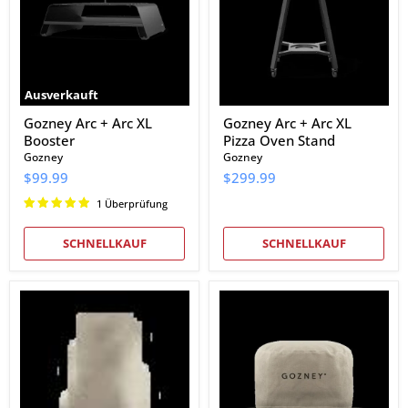
XL
XL
Booster
Pizza
Oven
Stand
Ausverkauft
Gozney Arc + Arc XL
Gozney Arc + Arc XL
Booster
Pizza Oven Stand
Gozney
Gozney
$99.99
$299.99
1 Überprüfung
SCHNELLKAUF
SCHNELLKAUF
Gozney
Gozney
Arc
Arc
+
Cover
Arc
XL
Stand
Cover