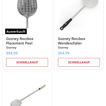
Peel
Ausverkauft
Gozney Roccbox
Gozney Roccbox
Placement Peel
Wendeschäler
Gozney
Gozney
$84.99
$64.99
SCHNELLKAUF
SCHNELLKAUF
Gozney
Utility
Turning
Peel